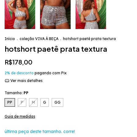
Início
.
coleção VIVA À BEÇA
.
hotshort paetê prata textura
hotshort paetê prata textura
R$178,00
2% de desconto
pagando com Pix
Ver mais detalhes
Tamanho:
PP
PP
P
M
G
GG
Guia de medidas
última peça deste tamanho. corre!