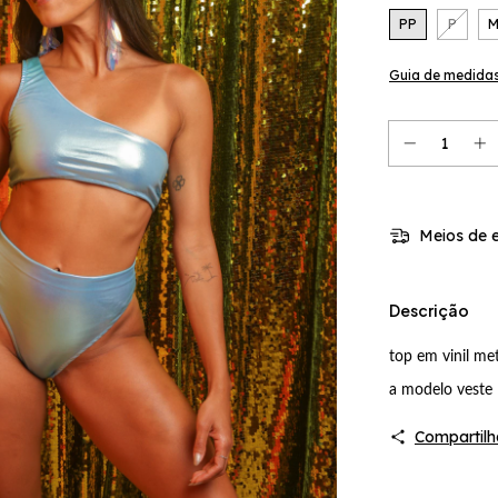
PP
P
Guia de medida
Meios de e
Descrição
top em vinil met
a modelo veste
Compartilh