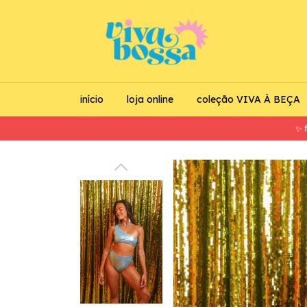
início
loja online
coleção VIVA À BEÇA
✨ frete g