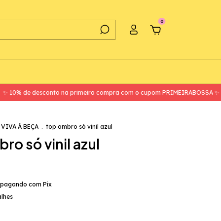
0
 de desconto na primeira compra com o cupom PRIMEIRABOSSA ✨
✨ f
 VIVA À BEÇA
.
top ombro só vinil azul
ro só vinil azul
pagando com Pix
alhes