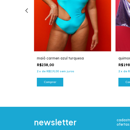
 textura
maiô carmen azul turquesa
quimon
R$238,00
R$19
2
x
de
R$119,00
sem juros
2
x
de
R
Comprar
Co
newsletter
cadastr
ofertas