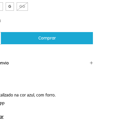
M
G
GG
s
nvio
alizado na cor azul, com forro.
 PP
ar