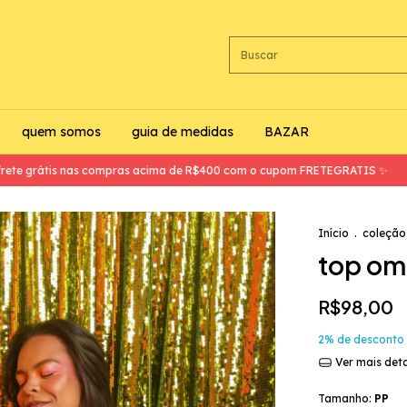
quem somos
guia de medidas
BAZAR
rátis nas compras acima de R$400 com o cupom FRETEGRATIS ✨
✨ 10%
Início
.
coleção
top omb
R$98,00
2% de desconto
Ver mais det
Tamanho:
PP