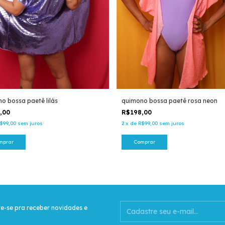
o bossa paetê lilás
quimono bossa paetê rosa neon
8,00
R$198,00
$99,00
sem juros
2
x
de
R$99,00
sem juros
mprar
Comprar
e-se pra receber novidades e