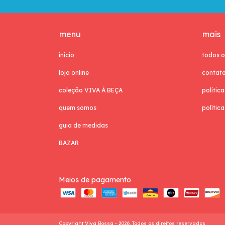
menu
mais
início
todos o
loja online
contat
coleção VIVA À BEÇA
polític
quem somos
polític
guia de medidas
BAZAR
Meios de pagamento
Copyright Viva Bossa - 2026. Todos os direitos reservados.