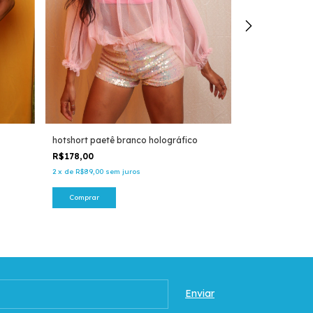
hotshort paetê branco holográfico
regata tomtom
R$178,00
R$162,00
2
x
de
R$89,00
sem juros
2
x
de
R$81,00
sem
Comprar
Comprar