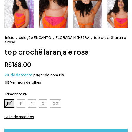
Início
.
coleção ENCANTO
.
FLORADA MINEIRA
.
top crochê laranja
e rosa
top crochê laranja e rosa
R$168,00
2% de desconto
pagando com Pix
Ver mais detalhes
Tamanho:
PP
PP
P
M
G
GG
Guia de medidas