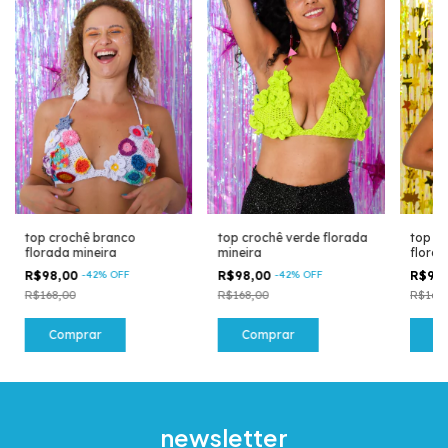
top crochê branco
top crochê verde florada
top cr
florada mineira
mineira
florad
R$98,00
-
42
%
OFF
R$98,00
-
42
%
OFF
R$98
R$168,00
R$168,00
R$168
Comprar
Comprar
C
newsletter