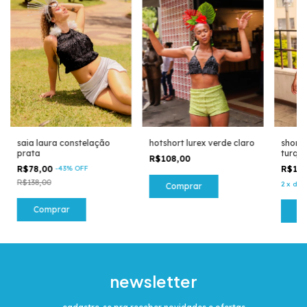
saia laura constelação
hotshort lurex verde claro
short 
prata
turqu
R$108,00
R$78,00
-
43
%
OFF
R$16
R$138,00
2
x
de
Comprar
Comprar
C
newsletter