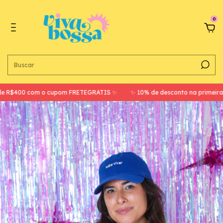
0
e R$400 com o cupom FRETEGRATIS ✨
✨ 10% de desconto na primeira