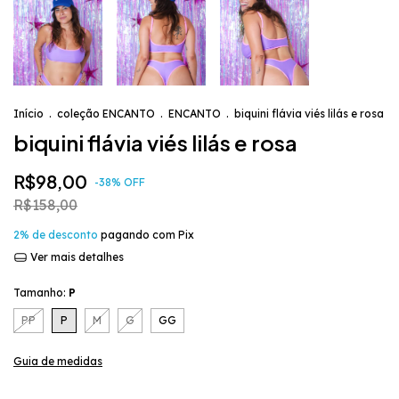
Início
.
coleção ENCANTO
.
ENCANTO
.
biquini flávia viés lilás e rosa
biquini flávia viés lilás e rosa
R$98,00
-
38
%
OFF
R$158,00
2% de desconto
pagando com Pix
Ver mais detalhes
Tamanho:
P
PP
P
M
G
GG
Guia de medidas