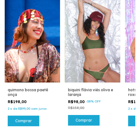
hotsho
quimono bossa paetê
biquini flávia viés oliva e
roxo
onça
laranja
R$14
R$198,00
R$98,00
-
38
%
OFF
R$158,00
2
x
de
2
x
de
R$99,00
sem juros
Comprar
C
Comprar